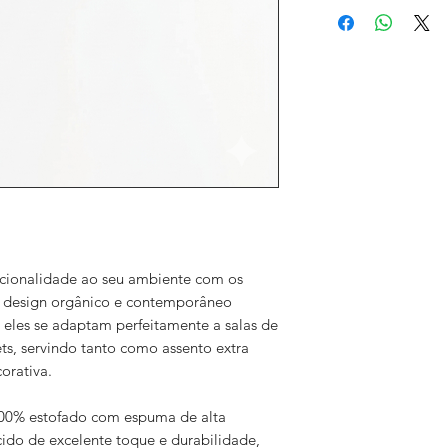
qualidade a um preç
AlturaM:
produzimos em exces
LarguraM:
Embarque em até 35 
ProfundidadeM:
seu endereço.
AlturaP:
LarguraP:
ProfundidadeP:
ncionalidade ao seu ambiente com os
 design orgânico e contemporâneo
 eles se adaptam perfeitamente a salas de
ets, servindo tanto como assento extra
orativa.
100% estofado com espuma de alta
ido de excelente toque e durabilidade,