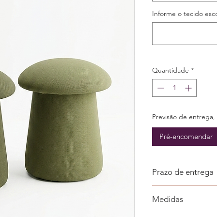
Informe o tecido esc
Quantidade
*
Previsão de entrega, 
Pré-encomendar
Prazo de entrega
Nossos móveis são 
Medidas
pode tornar os pra
longos. É assim qu