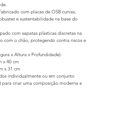
de.
: Fabricado com placas de OSB curvas,
obustez e sustentabilidade na base do
pado com sapatas plásticas discretas na
eto com o chão, protegendo contra riscos e
ura x Altura x Profundidade):
m x 40 cm
m x 31 cm
idos individualmente ou em conjunto
) para criar uma composição moderna e