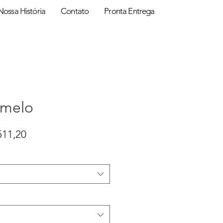
Nossa História
Contato
Pronta Entrega
umelo
Preço
511,20
promocional