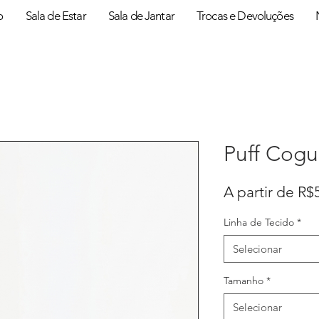
o
Sala de Estar
Sala de Jantar
Trocas e Devoluções
Puff Cog
A partir de
R$
Linha de Tecido
*
Selecionar
Tamanho
*
Selecionar