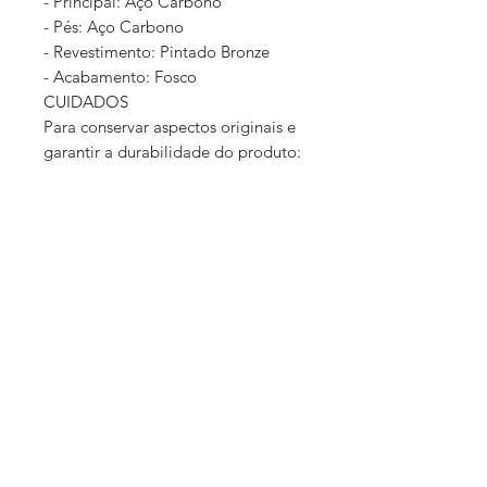
- Principal: Aço Carbono
- Pés: Aço Carbono
- Revestimento: Pintado Bronze
- Acabamento: Fosco
CUIDADOS
Para conservar aspectos originais e
garantir a durabilidade do produto:
utilizar pano macio e levemente
umedecido. Nunca use solventes ou
abrasivos.
Quer personalizar seu produto? Criar um
design exclusivo, escolher as cores e
acabamentos? Clique aqui e agende uma
visita em nosso Showroom
Especificações
- Altura: 45 cm