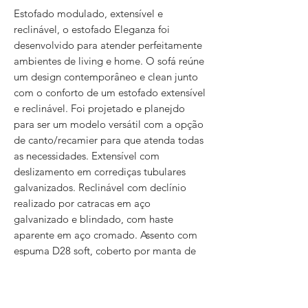
Estofado modulado, extensível e
reclinável, o estofado Eleganza foi
desenvolvido para atender perfeitamente
ambientes de living e home. O sofá reúne
um design contemporâneo e clean junto
com o conforto de um estofado extensível
e reclinável. Foi projetado e planejdo
para ser um modelo versátil com a opção
de canto/recamier para que atenda todas
as necessidades. Extensível com
deslizamento em corrediças tubulares
galvanizados. Reclinável com declínio
realizado por catracas em aço
galvanizado e blindado, com haste
aparente em aço cromado. Assento com
espuma D28 soft, coberto por manta de
fibra de poliéster de 150mm, encosto
com espuma D23, coberto por manta de
fibra de poliéster de 150mm. Braços de