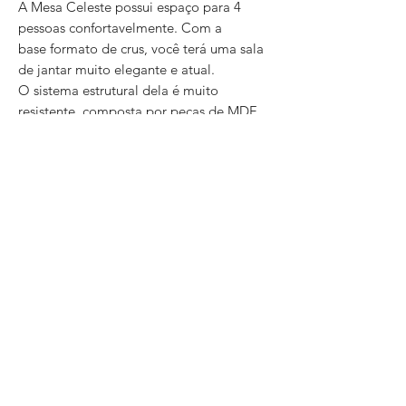
A Mesa Celeste possui espaço para 4
pessoas confortavelmente. Com a
base formato de crus, você terá uma sala
de jantar muito elegante e atual.
O sistema estrutural dela é muito
resistente, composta por peças de MDF,
derivados de madeira de reflorestamento,
que são resistentes e ecologicamente
corretos.
Aproveite os momentos em família e
amigos com muita sofisticação, a Mesa
Viena vai deixar sua sala de jantar com
muito estilo e elegância.
Especificações
Especificações da Mesa
Modelo
Mesa celeste 1,20