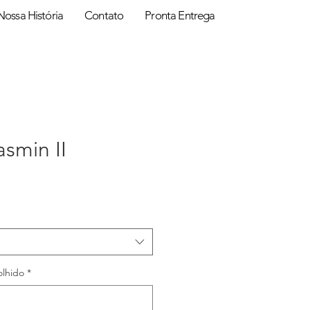
Nossa História
Contato
Pronta Entrega
asmin II
eço
olhido
*