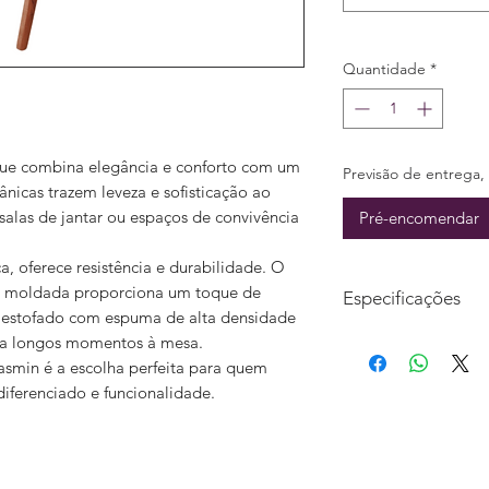
Quantidade
*
que combina elegância e conforto com um
Previsão de entrega, 
ânicas trazem leveza e sofisticação ao
salas de jantar ou espaços de convivência
Pré-encomendar
 oferece resistência e durabilidade. O
 moldada proporciona um toque de
Especificações
o estofado com espuma de alta densidade
Largura: 56cm
ara longos momentos à mesa.
Profundidade: 49cm
Yasmin é a escolha perfeita para quem
Altura: 75,5cm
iferenciado e funcionalidade.