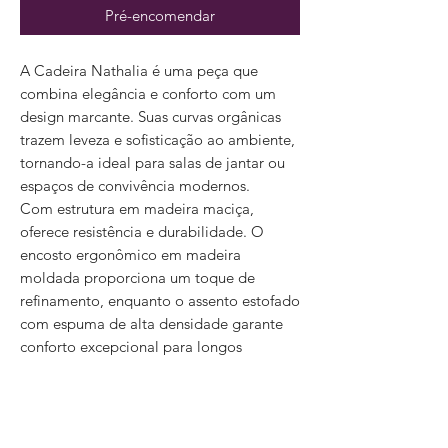
Pré-encomendar
A Cadeira Nathalia é uma peça que
combina elegância e conforto com um
design marcante. Suas curvas orgânicas
trazem leveza e sofisticação ao ambiente,
tornando-a ideal para salas de jantar ou
espaços de convivência modernos.
Com estrutura em madeira maciça,
oferece resistência e durabilidade. O
encosto ergonômico em madeira
moldada proporciona um toque de
refinamento, enquanto o assento estofado
com espuma de alta densidade garante
conforto excepcional para longos
momentos à mesa.
Versátil e atemporal, a Cadeira Nathalia é
a escolha perfeita para quem busca um
móvel que alie design diferenciado e